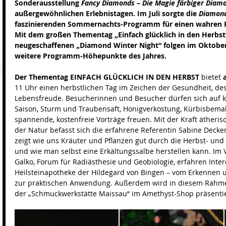
Sonderausstellung 
Fancy Diamonds – Die Magie färbiger Diam
außergewöhnlichen Erlebnistagen. Im Juli sorgte die 
Diamond
faszinierenden Sommernachts-Programm für einen wahren 
Mit dem großen Thementag „Einfach glücklich in den Herbst
neugeschaffenen „Diamond Winter Night“ folgen im Oktobe
weitere Programm-Höhepunkte des Jahres.
Der Thementag EINFACH GLÜCKLICH IN DEN HERBST 
bietet 
11 Uhr einen herbstlichen Tag im Zeichen der Gesundheit, de
Lebensfreude. Besucherinnen und Besucher dürfen sich auf k
Saison, Sturm und Traubensaft, Honigverkostung, Kürbisbemal
spannende, kostenfreie Vorträge freuen. Mit der Kraft ätheris
der Natur befasst sich die erfahrene Referentin Sabine Decke
zeigt wie uns Kräuter und Pflanzen gut durch die Herbst- und
und wie man selbst eine Erkältungssalbe herstellen kann. Im V
Galko, Forum für Radiästhesie und Geobiologie, erfahren Intere
Heilsteinapotheke der Hildegard von Bingen – vom Erkennen 
zur praktischen Anwendung. Außerdem wird in diesem Rahmen
der „Schmuckwerkstätte Maissau“ im Amethyst-Shop präsentie