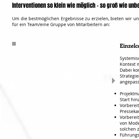
Interventionen so klein wie möglich – so groß wie un
Um die bestmöglichen Ergebnisse zu erzielen, bieten wir un
für ein Team/eine Gruppe von Mitarbeitern an:
Einzelc
Mission > Vision >
Systemisc
Strategie > Ziel!
Kontext 
Dabei ko
Anders gesagt:
Strategi
angepass
Thema > Anliegen
Projektm
> Ziel > Auftrag!
Start hin
Vorberei
Pressek
Vorberei
von Mode
solchen z
Führungs