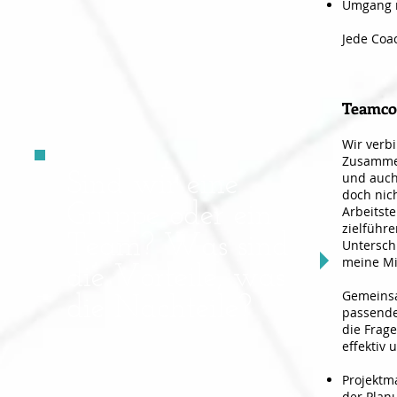
Umgang m
Jede Coac
Teamco
Wir verb
Zusammen
und auch
Sind wir eine
doch nic
Gruppe oder ein
Arbeitste
zielführ
Team? Was sind
Unterschi
meine Mi
die Vorteile, was
Gemeinsa
die Nachteile
?
passende
die Frag
effektiv 
Projektm
der Plan