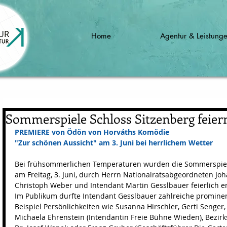
Home
Agentur & Leistung
Sommerspiele Schloss Sitzenberg fei
PREMIERE von Ödön von Horváths Komödie 
"Zur schönen Aussicht" am 3. Juni bei herrlichem Wetter
Bei frühsommerlichen Temperaturen wurden die Sommerspiele
am Freitag, 3. Juni, durch Herrn Nationalratsabgeordneten Jo
Christoph Weber und Intendant Martin Gesslbauer feierlich er
Im Publikum durfte Intendant Gesslbauer zahlreiche promine
Beispiel Persönlichkeiten wie Susanna Hirschler, Gerti Senger, 
Michaela Ehrenstein (Intendantin Freie Bühne Wieden), Bezirk