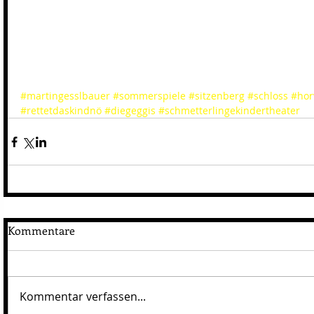
#martingesslbauer
#sommerspiele
#sitzenberg
#schloss
#hor
#rettetdaskindnö
#diegeggis
#schmetterlingekindertheater
Kommentare
Kommentar verfassen...