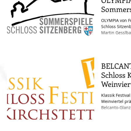
OLYMPIA
Sommersp
Sitzenbe
OLYMPIA von Fr
Schloss Sitzen
Martin Gesslbau
BELCANT
Schloss 
Weinvier
Klassik Festiva
Weinviertel pr
Belcanto-Glanz
Klassik unter...