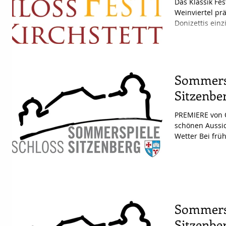
Das Klassik Fes
Weinviertel prä
Donizettis einz
Sommersp
Sitzenbe
PREMIERE von 
schönen Aussic
Wetter Bei fr
wurden...
Sommersp
Sitzenbe