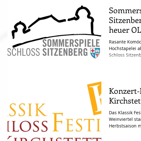
Sommersp
Sitzenbe
heuer O
Molnár
Rasante Komödi
Hochstapelei a
Schloss Sitzen
Konzert-
Kirchste
Das Klassik Fes
Weinviertel st
Herbstsaison m