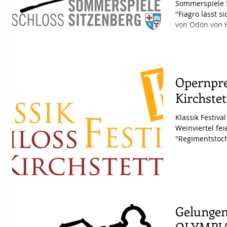
Sommerspiele S
"Fiagro lässt s
von Ödön von H
Opernpre
Kirchste
Klassik Festiva
Weinviertel fe
"Regimentstoc
Donizetti als...
Gelungen