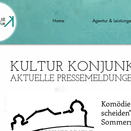
Home
Agentur & Leistung
KULTUR KONJUN
AKTUELLE PRESSEMELDUNG
Komödie "
scheiden"
Sommersp
Sitzenbe