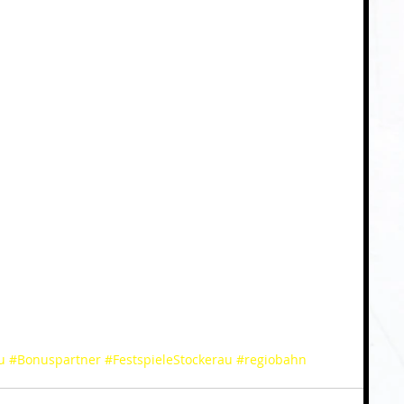
u
#Bonuspartner
#FestspieleStockerau
#regiobahn