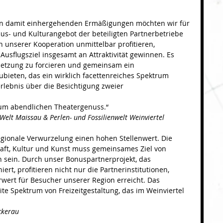
den damit einhergehenden Ermäßigungen möchten wir für 
- und Kulturangebot der beteiligten Partnerbetriebe 
n unserer Kooperation unmittelbar profitieren, 
s Ausflugsziel insgesamt an Attraktivität gewinnen. Es 
netzung zu forcieren und gemeinsam ein 
bieten, das ein wirklich facettenreiches Spektrum 
rlebnis über die Besichtigung zweier
zum abendlichen Theatergenuss.“
 Welt Maissau & Perlen- und Fossilienwelt Weinviertel
regionale Verwurzelung einen hohen Stellenwert. Die 
aft, Kultur und Kunst muss gemeinsames Ziel von 
n sein. Durch unser Bonuspartnerprojekt, das 
ert, profitieren nicht nur die Partnerinstitutionen, 
wert für Besucher unserer Region erreicht. Das 
e Spektrum von Freizeitgestaltung, das im Weinviertel 
ckerau