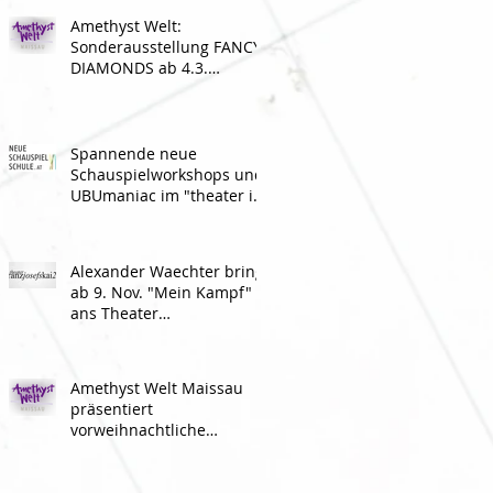
Amethyst Welt:
Sonderausstellung FANCY
DIAMONDS ab 4.3.
geöffnet
Spannende neue
Schauspielworkshops und
UBUmaniac im "theater im
ersten stock"
Alexander Waechter bringt
ab 9. Nov. "Mein Kampf"
ans Theater
franzjosefskai21
Amethyst Welt Maissau
präsentiert
vorweihnachtliche
Programm-Highlights