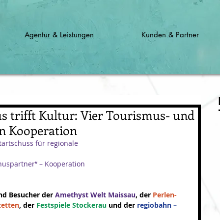
Agentur & Leistungen
Kunden & Partner
s trifft Kultur: Vier Tourismus- und
en Kooperation
tartschuss für regionale
nuspartner“ – Kooperation
nd Besucher der 
Amethyst Welt Maissau
, der 
Perlen- 
tetten
, der 
Festspiele Stockerau
 und der
 regiobahn –