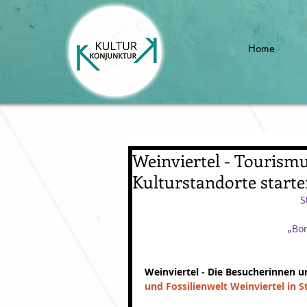
Home
Weinviertel - Tourismu
Kulturstandorte start
S
„Bo
Weinviertel - Die Besucherinnen u
und Fossilienwelt Weinviertel in S