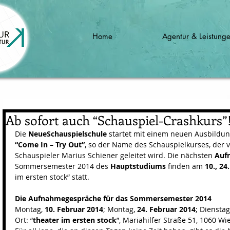
Home
Agentur & Leistung
Ab sofort auch “Schauspiel-Crashkurs”
Die 
NeueSchauspielschule
 startet mit einem neuen Ausbildun
“Come In – Try Out”
, so der Name des Schauspielkurses, der 
Schauspieler Marius Schiener geleitet wird. Die nächsten 
Auf
Sommersemester 2014 des 
Hauptstudiums
 finden am 
10., 24
im ersten stock” statt. 
Die Aufnahmegespräche für das Sommersemester 2014
Montag, 
10. Februar 2014
; Montag, 
24. Februar 2014
; Dienstag
Ort: “
theater im ersten stock
”, Mariahilfer Straße 51, 1060 Wi