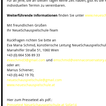
Für all jene, die an diesen Tagen keine Zeit haben, gibt es die 
individuellen Termin zu vereinbaren. 
Weiterführende Informationen
 finden Sie unter 
www.neuesch
Mit freundlichen Grüßen 
Ihr NeueSchauspielschule-Team 
Rückfragen richten Sie bitte an 
Eva Maria Schmid, künstlerische Leitung NeueSchauspielschul
Mariahilfer Straße 51, 1060 Wien 
+43 (0) 664 536 89 33 
evaschmid3@gmail.com
 und 
emschmid@viennaconservatory.
oder an: 
Marius Schiener; 
+43 (0) 442 19 70; 
neueschauspielschule@gmail.com
www.neueschauspielschule.at
Hier zum Pressetext als pdf.: 
Pressetext NeueSchauspielschule.at SoSe14