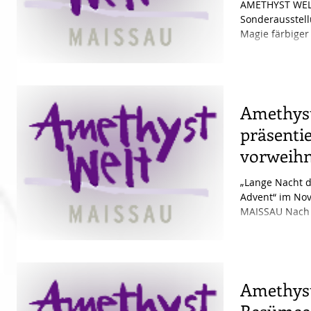
AMETHYST WELT
Sonderausstel
Magie färbiger
Sonderschauen 
Amethyst
präsentie
vorweihn
Program
„Lange Nacht d
Advent“ im No
MAISSAU Nach 
und...
Amethyst