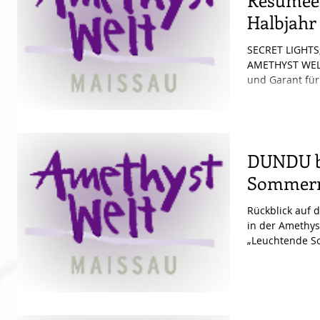
Resümee 
Halbjahr
SECRET LIGHTS
AMETHYST WELT
und Garant für 
Amethyst...
DUNDU b
Sommern
Rückblick au
in der Amethy
„Leuchtende S
Welt Maissau...