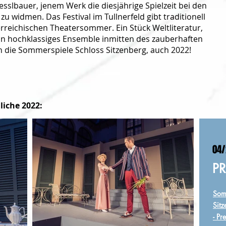
slbauer, jenem Werk die diesjährige Spielzeit bei den
 widmen. Das Festival im Tullnerfeld gibt traditionell
rreichischen Theatersommer. Ein Stück Weltliteratur,
ein hochklassiges Ensemble inmitten des zauberhaften
n die Sommerspiele Schloss Sitzenberg, auch 2022!
iche 2022:
04/
P
Som
Sitz
- Pr