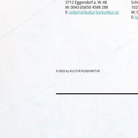
3712 Eggendorf a. W. 48
Schü
M: 0043 (0)650 4588 288
102
E:
anker(at)kultur-konjunktur.at
M: 
E:
k
© 2025 by KULTUR KONJUNKTUR