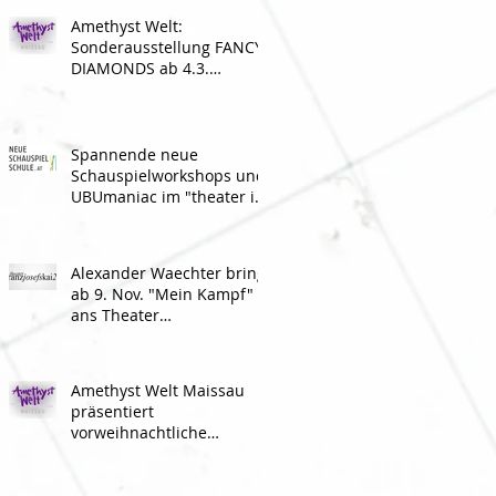
Amethyst Welt:
Sonderausstellung FANCY
DIAMONDS ab 4.3.
geöffnet
Spannende neue
Schauspielworkshops und
UBUmaniac im "theater im
ersten stock"
Alexander Waechter bringt
ab 9. Nov. "Mein Kampf"
ans Theater
franzjosefskai21
Amethyst Welt Maissau
präsentiert
vorweihnachtliche
Programm-Highlights