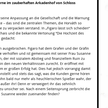
rne im zauberhaften Arkadenhof von Schloss 
 seine Anpassung an die Gesellschaft und die Warnung 
e – das sind die zentralen Themen, die Horváth so 
e zu verpacken verstand. In „Figaro lässt sich scheiden“ 
chais und die bekannte Vertonung “Die Hochzeit des 
r gedacht:
on ausgebrochen. Figaro hat dem Grafen und der Gräfin 
ze verholfen und ist gemeinsam mit seiner Frau Susanne 
, der mit sozialem Abstieg und finanziellem Ruin zu 
 in den neuen Verhältnissen zurecht. Er eröffnet mit 
m er großen Erfolg hat. Dies hat jedoch vorrangig damit 
tanstellt und stets das sagt, was die Kunden gerne hören 
ihn bald nur mehr als heuchlerischen Spießer wahr, der 
außer ihr! Denn er verweigert ihr das sehnlich 
zu unsicher sei. Nach einem Seitensprung zerbricht die 
d Susanne wieder zueinander finden?