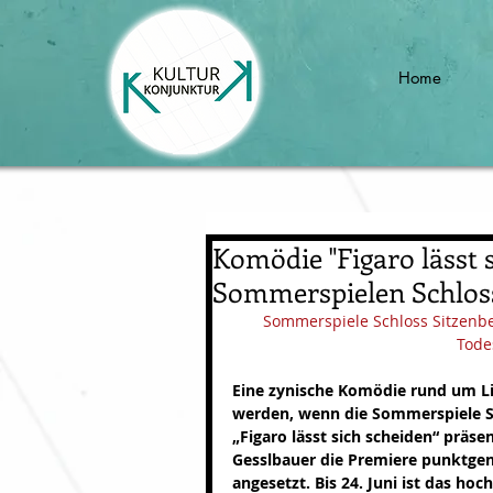
Home
Komödie "Figaro lässt s
Sommerspielen Schloss
Sommerspiele Schloss Sitzenber
Tode
Eine zynische Komödie rund um Lie
werden, wenn die Sommerspiele Sc
„Figaro lässt sich scheiden“ präsen
Gesslbauer die Premiere punktge
angesetzt. Bis 24. Juni ist das ho