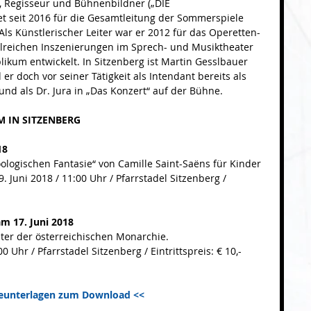
, Regisseur und Bühnenbildner („DIE 
seit 2016 für die Gesamtleitung der Sommerspiele 
Als Künstlerischer Leiter war er 2012 für das Operetten-
zahlreichen Inszenierungen im Sprech- und Musiktheater 
ikum entwickelt. In Sitzenberg ist Martin Gesslbauer 
er doch vor seiner Tätigkeit als Intendant bereits als 
nd als Dr. Jura in „Das Konzert“ auf der Bühne.
 IN SITZENBERG
18
oologischen Fantasie“ von Camille Saint-Saëns für Kinder 
. Juni 2018 / 11:00 Uhr / Pfarrstadel Sitzenberg / 
am 17. Juni 2018
hter der österreichischen Monarchie.
0 Uhr / Pfarrstadel Sitzenberg / Eintrittspreis: € 10,-
seunterlagen zum Download <<