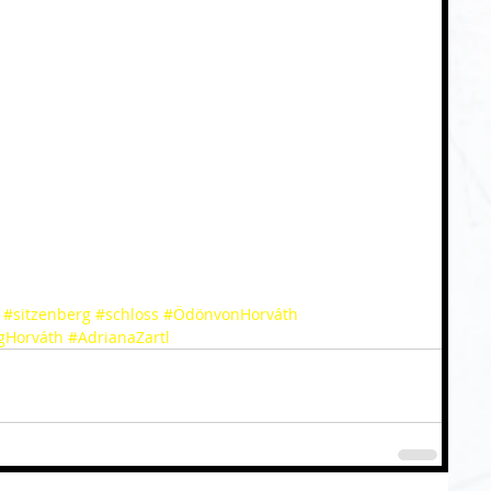
#sitzenberg
#schloss
#ÖdönvonHorváth
gHorváth
#AdrianaZartl