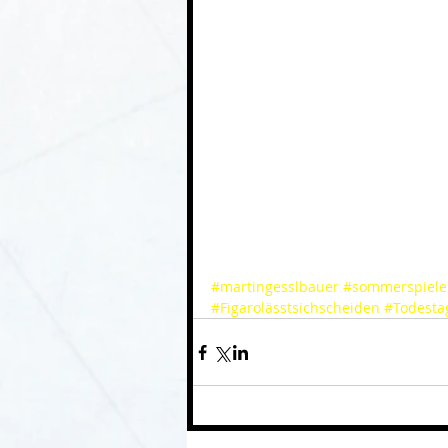
#martingesslbauer
#sommerspiele
#Figarolässtsichscheiden
#Todesta