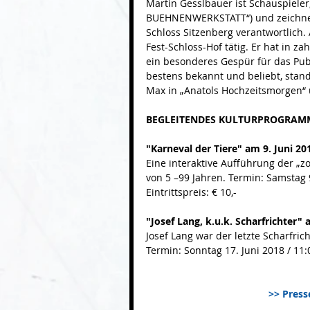
Martin Gesslbauer ist Schauspieler
BUEHNENWERKSTATT“) und zeichnet 
Schloss Sitzenberg verantwortlich. 
Fest-Schloss-Hof tätig. Er hat in 
ein besonderes Gespür für das Publ
bestens bekannt und beliebt, stand 
Max in „Anatols Hochzeitsmorgen“ u
BEGLEITENDES KULTURPROGRAMM
"Karneval der Tiere" am 9. Juni 20
Eine interaktive Aufführung der „z
von 5 –99 Jahren. Termin: Samstag 9
Eintrittspreis: € 10,-
"Josef Lang, k.u.k. Scharfrichter" 
Josef Lang war der letzte Scharfric
Termin: Sonntag 17. Juni 2018 / 11:0
>> Pres