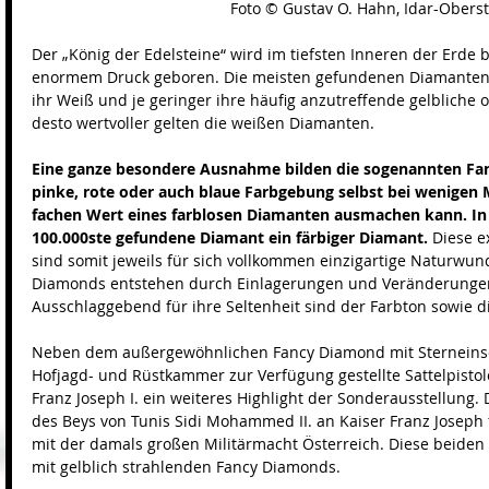
Foto © Gustav O. Hahn, Idar-Obers
Der „König der Edelsteine“ wird im tiefsten Inneren der Erde b
enormem Druck geboren. Die meisten gefundenen Diamanten si
ihr Weiß und je geringer ihre häufig anzutreffende gelbliche 
desto wertvoller gelten die weißen Diamanten.
Eine ganze besondere Ausnahme bilden die sogenannten Fan
pinke, rote oder auch blaue Farbgebung selbst bei wenigen 
fachen Wert eines farblosen Diamanten ausmachen kann. In d
100.000ste gefundene Diamant ein färbiger Diamant.
 Diese e
sind somit jeweils für sich vollkommen einzigartige Naturwun
Diamonds entstehen durch Einlagerungen und Veränderungen i
Ausschlaggebend für ihre Seltenheit sind der Farbton sowie di
Neben dem außergewöhnlichen Fancy Diamond mit Sterneinsch
Hofjagd- und Rüstkammer zur Verfügung gestellte Sattelpistol
Franz Joseph I. ein weiteres Highlight der Sonderausstellung.
des Beys von Tunis Sidi Mohammed II. an Kaiser Franz Joseph
mit der damals großen Militärmacht Österreich. Diese beiden P
mit gelblich strahlenden Fancy Diamonds.