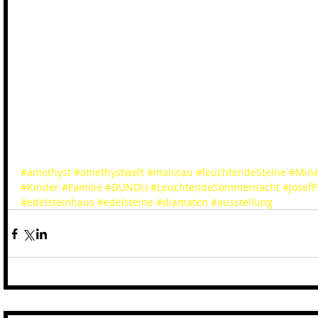
#amethyst
#amethystwelt
#maissau
#leuchtendeSteine
#Mine
#Kinder
#Familie
#DUNDU
#LeuchtendeSommernacht
#JosefPi
#edelsteinhaus
#edelsteine
#diamaten
#ausstellung