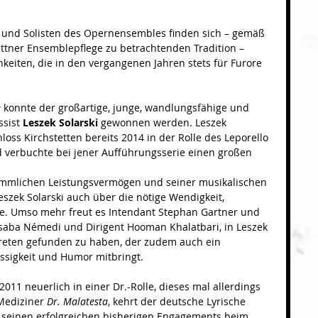
n und Solisten des Opernensembles finden sich – gemäß 
tettner Ensemblepflege zu betrachtenden Tradition – 
eiten, die in den vergangenen Jahren stets für Furore 
e
 konnte der großartige, junge, wandlungsfähige und 
sist 
Leszek Solarski
 gewonnen werden. Leszek 
hloss Kirchstetten bereits 2014 in der Rolle des Leporello 
d verbuchte bei jener Aufführungsserie einen großen 
mmlichen Leistungsvermögen und seiner musikalischen 
Leszek Solarski auch über die nötige Wendigkeit, 
e. Umso mehr freut es Intendant Stephan Gartner und 
saba Némedi und Dirigent Hooman Khalatbari, in Leszek 
reten gefunden zu haben, der zudem auch ein 
ässigkeit und Humor mitbringt.
2011 neuerlich in einer Dr.-Rolle, dieses mal allerdings 
Mediziner 
Dr. Malatesta
, kehrt der deutsche Lyrische 
 seinen erfolgreichen bisherigen Engagements beim 