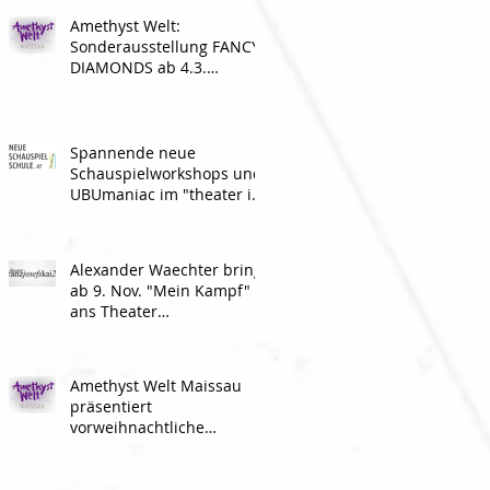
Amethyst Welt:
Sonderausstellung FANCY
DIAMONDS ab 4.3.
geöffnet
Spannende neue
Schauspielworkshops und
UBUmaniac im "theater im
ersten stock"
Alexander Waechter bringt
ab 9. Nov. "Mein Kampf"
ans Theater
franzjosefskai21
Amethyst Welt Maissau
präsentiert
vorweihnachtliche
Programm-Highlights