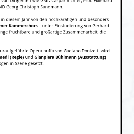
g von Dirigenten wie GMD Caspar Richter, Prof. Ekkehard 
MD Georg Christoph Sandmann.
 in diesem Jahr von den hochkarätigen und besonders 
iener Kammerchors
 – unter Einstudierung von Gerhard 
nge fruchtbare und großartige Zusammenarbeit, die 
n uraufgeführte Opera buffa von Gaetano Donizetti wird 
edi (Regie)
 und 
Gianpiera Bühlmann (Ausstattung)
gen in Szene gesetzt.