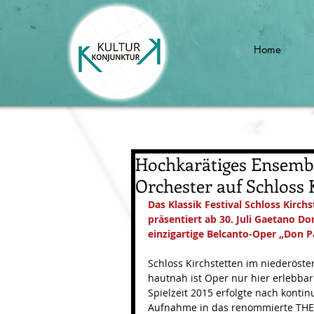
Home
Hochkarätiges Ensemb
Orchester auf Schloss 
Das Klassik Festival Schloss Kirch
präsentiert ab 30. Juli Gaetano Don
einzigartige Belcanto-Oper „Don P
Schloss Kirchstetten im niederöster
hautnah ist Oper nur hier erlebba
Spielzeit 2015 erfolgte nach kontin
Aufnahme in das renommierte THEAT