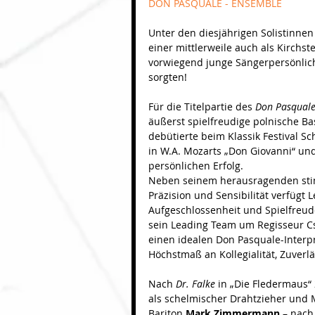
DON PASQUALE - ENSEMBLE
Unter den diesjährigen Solistinne
einer mittlerweile auch als Kirchs
vorwiegend junge Sängerpersönlichk
sorgten!
Für die Titelpartie des 
Don Pasqual
äußerst spielfreudige polnische Bas
debütierte beim Klassik Festival Sc
in W.A. Mozarts „Don Giovanni“ un
persönlichen Erfolg.
Neben seinem herausragenden sti
Präzision und Sensibilität verfügt 
Aufgeschlossenheit und Spielfreud
sein Leading Team um Regisseur C
einen idealen Don Pasquale-Interp
Höchstmaß an Kollegialität, Zuverl
Nach 
Dr. Falke
 in „Die Fledermaus“ 
als schelmischer Drahtzieher und 
Bariton 
Mark Zimmermann
 – nach