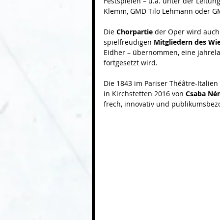
Festspielen – u.a. unter der Leitun
Klemm, GMD Tilo Lehmann oder G
Die 
Chorpartie 
der Oper wird auch
spielfreudigen
 Mitgliedern des W
Eidher – übernommen, eine jahrela
fortgesetzt wird.
Die 1843 im Pariser Théâtre-Italie
in Kirchstetten 2016 von 
Csaba Ném
frech, innovativ und publikumsbezo