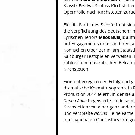
Klassik Festival Schloss Kirchstette
Opernrolle nach Kirchstetten zurüc
Für die Partie des 
Ernesto 
freut sic
die Verpflichtung des deutschen, i
Lyrischen Tenors 
Miloš Bulajić
 auf
auf Engagements unter anderem an 
Komischen Oper Berlin, am Staats
Salzburger Festspielen verweisen. I
zahlreichen musikalischen Belcanto
Kirchstetten.
Einen überregionalen Erfolg und 
dramatische Koloratursopranistin 
Produktion 2014 feiern, in der sie
Donna Anna
 begeisterte. In diesem
Kirchstetten von einer ganz andere
und verspielte 
Norina 
– eine Partie
internationalen Opernstars erfolgr