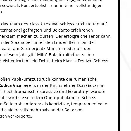
n sowie als Konzertsolist – nun in einer vollständigen 
k.
h das Team des Klassik Festival Schloss Kirchstetten auf 
nternational gefragten und Belcanto-erfahrenen 
merksam machen zu dürfen. Der erfolgreiche Tenor kann 
der Staatsoper unter den Linden Berlin, an der 
theater am Gärtnerplatz München oder bei den 
n diesem Jahr gibt Miloš Bulajić mit einer seiner 
-Visitenkarten sein Debut beim Klassik Festival Schloss 
großen Publikumszuspruch konnte die rumänische 
Rodica Vica
 bereits in der Kirchstettner Don Giovanni-
 als hochdramatisch-expressive und koloraturgewandte 
 Jahr wird sie sich dem Opernpublikum in Schloss 
n Seite präsentieren: als kapriziöse, temperamentvolle 
, die sie bereits mehrmals an der Seite von 
eich verkörperte.