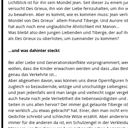
Lichtblick ist für ihn sein Mündel Jean. Seit dieser zu einem
versucht Des Grieux, ihn von der Liebe fernzuhalten, um ihn v
zu bewahren. Aber es kommt, wie es kommen muss: Jean verlie
Mündel von Des Grieux´ altem Freund Tiberge. Und Aurore ist ni
hat auch noch eine unglaubliche Ähnlichkeit mit Manon... 
Was bleibt also den jungen Liebenden und Tiberge, der auf ihre
als Des Grieux zu überlisten, um zueinander zu kommen? 
...und was dahinter steckt
Bei aller Liebe sind Generationskonflikte vorprogrammiert, w
wollen, dass die Kinder erwachsen werden und dass „das Beste“
genau das Verkehrte ist... 
Aber abgesehen davon, was können uns diese Opernfiguren he
zugleich so bezaubernde, witzige und unschuldige Liebesgesc
und Jean jedenfalls wird man lange und vielleicht sogar vergeb
auch heute noch jede Verliebtheit die liebenswürdigsten und 
Seiten in uns allen hervor? Der immer gut gelaunte Tiberge ist
nie wirklich „zu etwas gebracht“ hat. Einer, den man nicht er
Gedichte schreibt und schlechte Witze erzählt. Aber anderersei
immer für die anderen da ist, ein Schutzengel in der Verkleid