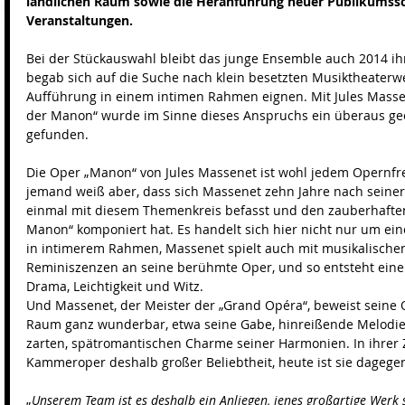
ländlichen Raum sowie die Heranführung neuer Publikumssch
Veranstaltungen.
Bei der Stückauswahl bleibt das junge Ensemble auch 2014 i
begab sich auf die Suche nach klein besetzten Musiktheaterwe
Aufführung in einem intimen Rahmen eignen. Mit Jules Massen
der Manon“ wurde im Sinne dieses Anspruchs ein überaus ge
gefunden. 
Die Oper „Manon“ von Jules Massenet ist wohl jedem Opernfre
jemand weiß aber, dass sich Massenet zehn Jahre nach sein
einmal mit diesem Themenkreis befasst und den zauberhaften 
Manon“ komponiert hat. Es handelt sich hier nicht nur um ein
in intimerem Rahmen, Massenet spielt auch mit musikalisch
Reminiszenzen an seine berühmte Oper, und so entsteht eine 
Drama, Leichtigkeit und Witz. 
Und Massenet, der Meister der „Grand Opéra“, beweist seine 
Raum ganz wunderbar, etwa seine Gabe, hinreißende Melodie
zarten, spätromantischen Charme seiner Harmonien. In ihrer Ze
Kammeroper deshalb großer Beliebtheit, heute ist sie dagegen
„
Unserem Team ist es deshalb ein Anliegen, jenes großartige Werk