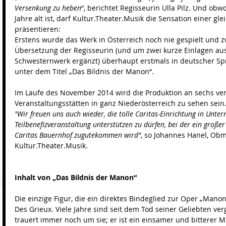
Versenkung zu heben
“, berichtet Regisseurin Ulla Pilz. Und ob
Jahre alt ist, darf Kultur.Theater.Musik die Sensation einer gl
präsentieren: 
Erstens wurde das Werk in Österreich noch nie gespielt und zw
Übersetzung der Regisseurin (und um zwei kurze Einlagen a
Schwesternwerk ergänzt) überhaupt erstmals in deutscher Sp
unter dem Titel „Das Bildnis der Manon“. 
Im Laufe des November 2014 wird die Produktion an sechs ve
Veranstaltungsstätten in ganz Niederösterreich zu sehen sein.
"Wir freuen uns auch wieder, die tolle Caritas-Einrichtung in Unter
Teilbenefizveranstaltung unterstützen zu dürfen, bei der ein große
Caritas Bauernhof zugutekommen wird"
, so Johannes Hanel, Ob
Kultur.Theater.Musik. 
Inhalt von „Das Bildnis der Manon“
Die einzige Figur, die ein direktes Bindeglied zur Oper „Manon“ 
Des Grieux. Viele Jahre sind seit dem Tod seiner Geliebten ve
trauert immer noch um sie; er ist ein einsamer und bitterer 