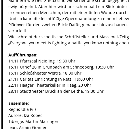
Männern wie Des Grieux sind wir sicher alle schon begegnet: 
ewig nörgelnd. Aber hier wird uns schon bald ein Blick hinter
erkennen einen Menschen, der mit einer tiefen Wunde durchs
Und so kann die leichtfüßige Opernhandlung zu einem liebev
Plädoyer für den zweiten Blick: Dafür, genauer hinzuschauen
verurteilt. 
Wie schreibt der schottische Schriftsteller und Massenet-Zeit
„Everyone you meet is fighting a battle you know nothing about
Aufführungen:
14.11 Pfarrsaal Neidling, 19:30 Uhr 
15.11 Urhof 20 in Grünbach am Schneeberg, 19:30 Uhr 
16.11 Schloßtheater Weitra, 18:30 Uhr 
21.11 Caritas Einrichtung in Retz , 19:00 Uhr 
22.11 Haager Theaterkeller in Haag, 20 Uhr 
28.11 Stadttheater Bruck an der Leitha, 19:30 Uhr 
Ensemble:
Regie: Ulla Pilz 
Aurore: Iza Kopec 
Tiberge: Martin Mairinger 
Jean: Armin Gramer 